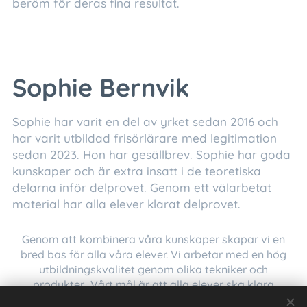
beröm för deras fina resultat.
Sophie Bernvik
Sophie har varit en del av yrket sedan 2016 och
har varit utbildad frisörlärare med legitimation
sedan 2023. Hon har gesällbrev. Sophie har goda
kunskaper och är extra insatt i de teoretiska
delarna inför delprovet. Genom ett välarbetat
material har alla elever klarat delprovet.
Genom att kombinera våra kunskaper skapar vi en
bred bas för alla våra elever. Vi arbetar med en hög
utbildningskvalitet genom olika tekniker och
produkter. Vårt mål är att alla elever ska klara
branschproven och bli attraktiva för branschen.